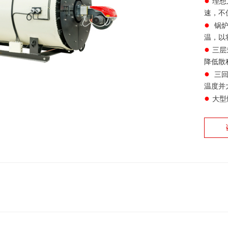
●
理想
速，不
●
锅炉
温，以
●
三层
降低散
●
三回
温度并
●
大型