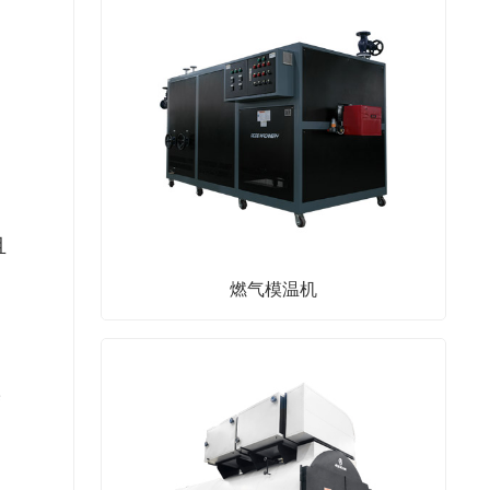
且
燃气模温机
良
度