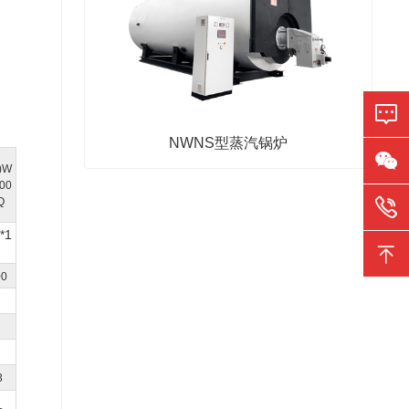
NWNS型蒸汽锅炉
)W
00
Q
*1
00
3