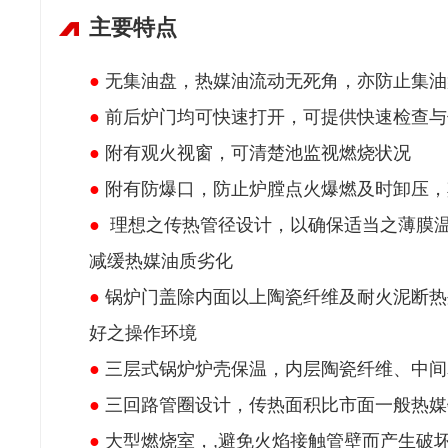
主要特点
●
无集油盘，热媒油流动无死角，亦防止集油
●
前后炉门均可快速打开，可提供快速检查与
●
附有观火视窗，可清楚池监视燃烧状况
●
附有防爆口，防止炉膛点火爆燃及时卸压，
●
理想之传热管径设计，以确保适当之薄膜
减缓热媒油质劣化
●
锅炉门盖除内面以上陶瓷纤维及耐火泥断热
好之操作环境
●
三层式锅炉炉壳保温，内层陶瓷纤维、中间
●
三回路管圈设计，传热面积比市面一般热媒
●
大型燃烧室，,避免火焰接触管壁而产生破