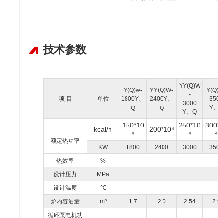
技术参数
YY
(Q)W
Y(Q)w-
YY(Q)W-
Y(Q
-
项 目
单位
1800Y、
2400Y、
35
3000
Y
Q
Q
Y、Q
150*10
250*10
300
kcal/h
200*10⁴
⁴
⁴
⁴
额定热功率
KW
1800
2400
3000
35
热效率
%
设计压力
MPa
设计温度
℃
炉内容油量
m³
1.7
2.0
2.54
2.
循环泵电机功