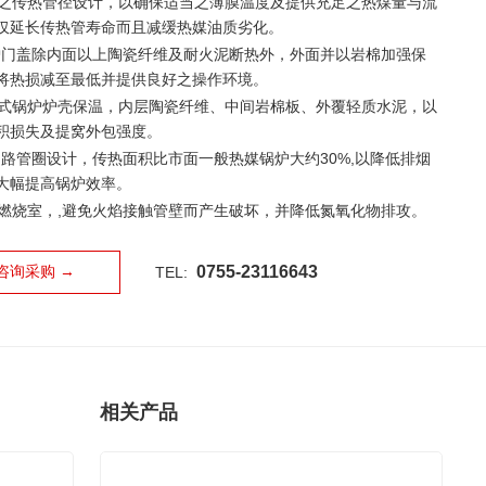
之传热管径设计，以确保适当之薄膜温度及提供充足之热煤量与流
仅延长传热管寿命而且减缓热媒油质劣化。
门盖除内面以上陶瓷纤维及耐火泥断热外，外面并以岩棉加强保
将热损减至最低并提供良好之操作环境。
式锅炉炉壳保温，内层陶瓷纤维、中间岩棉板、外覆轻质水泥，以
积损失及提窝外包强度。
路管圈设计，传热面积比市面一般热媒锅炉大约30%,以降低排烟
大幅提高锅炉效率。
燃烧室，,避免火焰接触管壁而产生破坏，并降低氮氧化物排攻。
咨询采购 →
0755-23116643
TEL:
相关产品