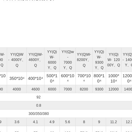
YY
(Q)
YY
(Q)w
YY
(Q)
)W-
YY
(Q)W
YY
(Q)W-
YY
(Q)W-
YY
(Q)
YY
(Q
W-
-
W-
00
-
4000Y、
4600Y、
8200Y、
W-
120
-
140
6000
7000
9300
、Q
00Y、Q
Y、
Q
Q
Q
Y、Q
Y、Q
Y、Q
*10
500*1
600*10
700*10
800*1
1000*
1200
350*10⁴
400*10⁴
0⁴
⁴
⁴
0⁴
10
⁴
0⁴
00
4000
4600
6000
7000
8200
9300
12000
140
92
0.8
300/350/380
9
3.6
4.1
4.9
5.6
8
9
11.2
12.